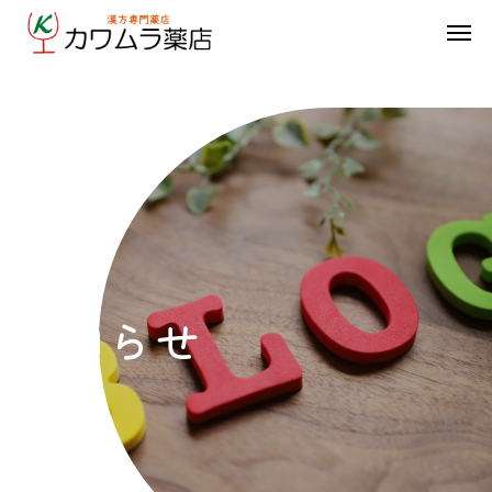
お
知
ら
せ