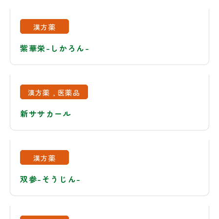
漢方薬
紫華栄-しかろん-
漢方薬
医薬品
新ササカール
漢方薬
双参-そうじん-