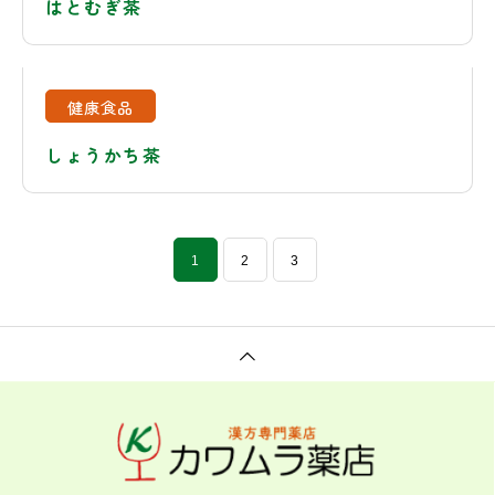
はとむぎ茶
健康食品
しょうかち茶
1
2
3