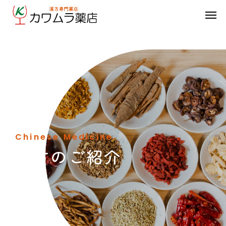
漢
方
の
ご
紹
介